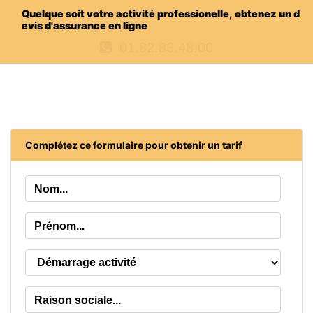
Q
u
e
l
q
u
e
s
o
i
t
v
o
t
r
e
a
c
t
i
v
i
t
é
p
r
o
f
e
s
s
i
o
n
e
l
l
e
,
o
b
t
e
n
e
z
u
n
d
e
v
i
s
d
'
a
s
s
u
r
a
n
c
e
e
n
l
i
g
n
e
01.82.83.48.00
Complétez ce formulaire pour obtenir un tarif